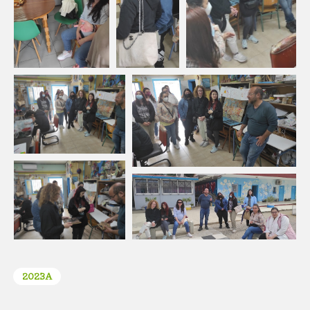
2023Α