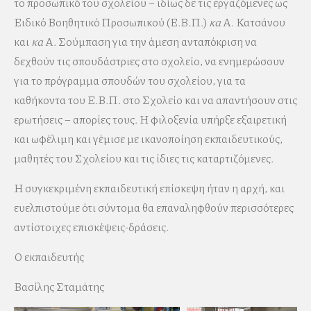
το προσωπικό του σχολείου – ιδίως δε τις εργαζόμενες ως
Ειδικό Βοηθητικό Προσωπικού (Ε.Β.Π.)
κα
Α. Κατσάνου
και
κα
Α. Σούμπαση για την άμεση ανταπόκριση να
δεχθούν τις σπουδάστριες στο σχολείο, να ενημερώσουν
για το πρόγραμμα σπουδών του σχολείου, για τα
καθήκοντα του Ε.Β.Π. στο Σχολείο και να απαντήσουν στις
ερωτήσεις – απορίες τους. Η φιλοξενία υπήρξε εξαιρετική
και ωφέλιμη και γέμισε με ικανοποίηση εκπαιδευτικούς,
μαθητές του Σχολείου και τις ίδιες τις καταρτιζόμενες.
Η συγκεκριμένη εκπαιδευτική επίσκεψη ήταν η αρχή, και
ευελπιστούμε ότι σύντομα θα επαναληφθούν περισσότερες
αντίστοιχες επισκέψεις-δράσεις.
Ο εκπαιδευτής
Βασίλης Σταμάτης