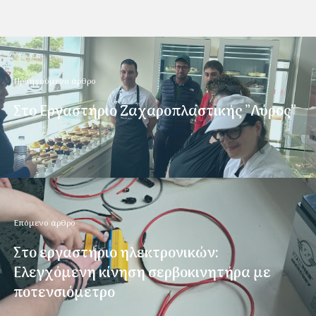
Προηγούμενο άρθρο
Στο Εργαστήριο Ζαχαροπλαστικής ”Λύρος”
Επόμενο άρθρο
Στο εργαστήριο ηλεκτρονικών:
Ελεγχόμενη κίνηση σερβοκινητήρα με
ποτενσιόμετρο