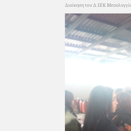
Διοίκηση του Δ.ΙΕΚ Μεσολογγί