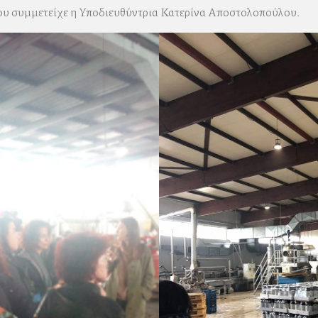
ου συμμετείχε η Υποδιευθύντρια Κατερίνα Αποστολοπούλου.