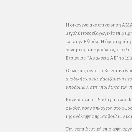
Η οικογενειακή επιχείρηση ΑΜΑΛ
μεγαλύτερες εξαγωγικές επιχειρή
και στην Ελλάδα. Η δραστηριότητ
δυναμική του προϊόντος, η σκλη
Εταιρείας “Αμάλθεια ΑΕ” το 198
Όπως μας τόνισε ο Κωνσταντίνος
ανοδική πορεία, βασιζόμενη στ
υποδομών, στην ποιότητα των π
Ευχαριστούμε ιδιαίτερα τον κ. Κ
φιλοξένησαν απλόχερα στο χώρο τ
της ανάληψης πρωτοβουλιών και
Την εκπαιδευτική επίσκεψη οργ