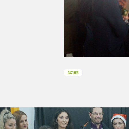
2018Β