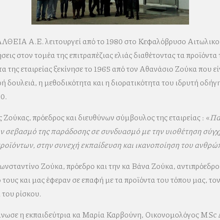
ΘΕΙΑ Α.Ε. λειτουργεί από το 1980 στο Κεφαλόβρυσο Αιτωλικού. 
σεις στον τομέα της επιτραπέζιας ελιάς διαθέτοντας τα προϊόντα 
α της εταιρείας ξεκίνησε το 1965 από τον Αθανάσιο Ζούκα που είν
ρή δουλειά, η μεθοδικότητα και η διορατικότητα του ιδρυτή οδή
0.
 Ζούκας, πρόεδρος και διευθύνων σύμβουλος της εταιρείας : «
Πα
ον σεβασμό της παράδοσης σε συνδυασμό με την υιοθέτηση σύγ
ροϊόντων, στην συνεχή εκπαίδευση και ικανοποίηση του ανθρώ
ωνσταντίνο Ζούκα, πρόεδρο και την κα Βάνα Ζούκα, αντιπρόεδρο 
ους και μας έφεραν σε επαφή με τα προϊόντα του τόπου μας, τονί
 του ρίσκου.
άνωσε η εκπαιδεύτρια κα Μαρία Καρβούνη, Οικονομολόγος MSc 