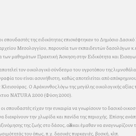
ι σπουδαστές της ειδικότητας επισκέφτηκαν το Δημόσιο Δασικ
αρχείου Μεσολογγίου, παρουσία των εκπαιδευτών δασολόγων κ.
α των μαθημάτων Πρακτική Άσκηση στην Ειδικότητα και Εισαγωγ
αποτελεί τον οικολογικό σύνδεσμο του υγροτόπου της λιμνοθάλ
γραφία του είναι ασυνήθιστη, καθώς αποτελείται από απόκρημνο
 Κλεισούρας. Ο Αράκυνθος λόγω της μεγάλης οικολογικής αξίας 
δίκτυο NATURA 2000 (Φύση 2000).
ς οι σπουδαστές είχαν την ευκαιρία να γνωρίσουν το δασικό οικο
α διακρίνουν την χλωρίδα και πανίδα της περιοχής. Επίσης ανάπτ
ινόμησης της ζωής στο δάσος, αλλά και έμαθαν να αναγνωρίζουν 
ωσιμότητάς του όπως, π.χ. δασικές πυρκαγιές, βοσκή, κλπ.