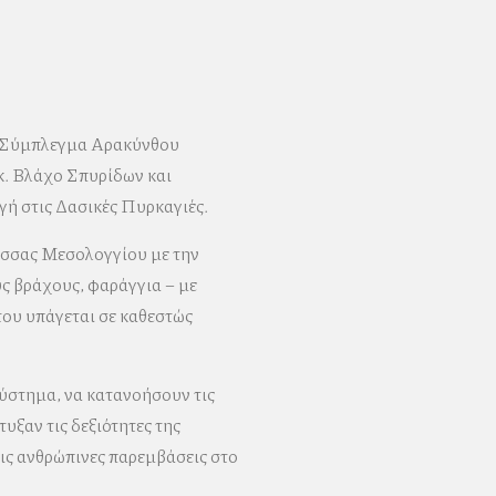
ό Σύμπλεγμα Αρακύνθου
κ. Βλάχο Σπυρίδων και
ή στις Δασικές Πυρκαγιές.
ασσας Μεσολογγίου με την
υς βράχους, φαράγγια – με
του υπάγεται σε καθεστώς
σύστημα, να κατανοήσουν τις
υξαν τις δεξιότητες της
τις ανθρώπινες παρεμβάσεις στο