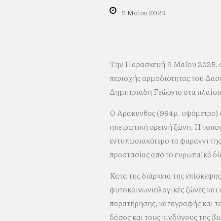
9 Μαΐου 2025
Την Παρασκευή 9 Μαΐου 2025, ο
περιοχής αρμοδιότητας του Δασ
Δημητριάδη Γεώργιο στα πλαίσι
Ο Αράκυνθος (984μ. υψόμετρο) 
ηπειρωτική ορεινή ζώνη. Η τοπο
εντυπωσιακότερο το φαράγγι της
προστασίας από το ευρωπαϊκό 
Κατά της διάρκεια της επίσκεψη
φυτοκοινωνιολογικές ζώνες και ν
παρατήρησης, καταγραφής και ταξ
δάσος και τους κινδύνους της βι