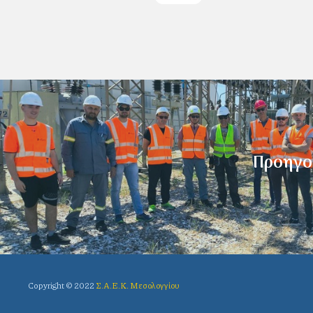
Προηγο
Copyright © 2022
Σ.Α.Ε.Κ. Μεσολογγίου